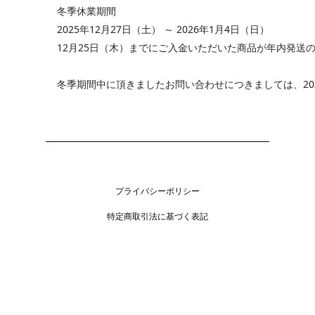
冬季休業期間
2025
12
27
 2026
1
4
年
月
日（土）
～
年
月
日（日）
12
25
月
日（木）までにご入金いただいた商品が年内発送
20
冬季期間中に頂きましたお問い合わせにつきましては、
プライバシーポリシー
特定商取引法に基づく表記